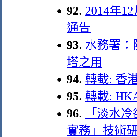
92.
2014年
通告
93.
水務署：
塔之用
94.
轉蛓: 
95.
轉載: HKAE
96.
「淡水冷
實務」技術研討