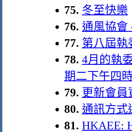
75.
冬至快樂
76.
通風協會 
77.
第八屆執
78.
4月的執委
期二下午四
79.
更新會員
80.
通訊方式
81.
HKAEE: 