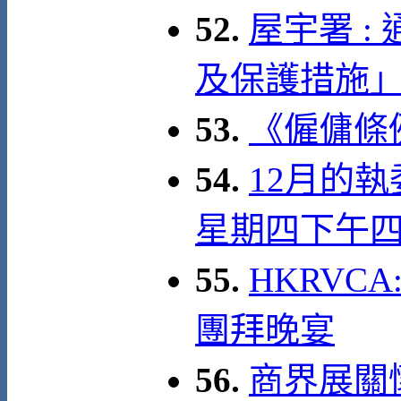
52.
屋宇署 
及保護措施
53.
《僱傭條例》
54.
12月的執
星期四下午
55.
HKRVCA
團拜晚宴
56.
商界展關懷