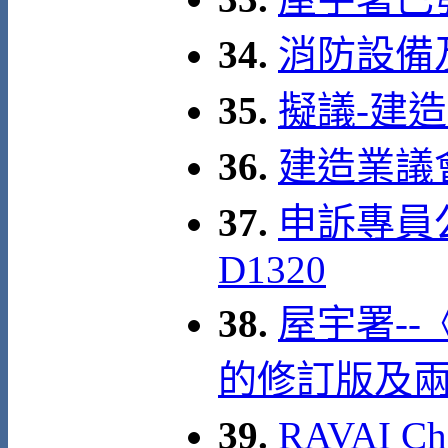
34.
消防設備
35.
擬議-建
36.
建造業議
37.
申訴專員
D1320
38.
屋宇署--
的修訂版及
39.
RAVAI C