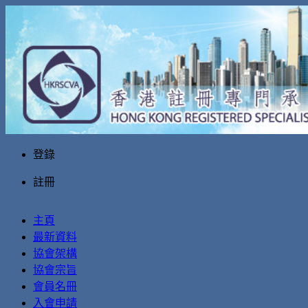
登錄
註冊
主頁
最新資料
協會架構
協會宗旨
會員名冊
入會申請