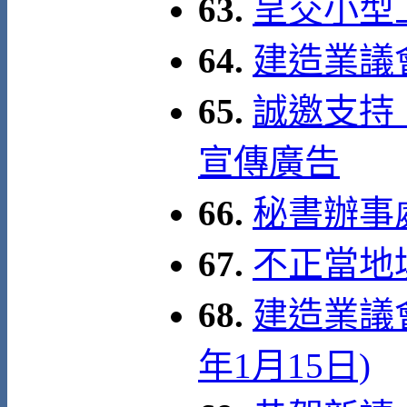
63.
呈交小型
64.
建造業議
65.
誠邀支持
宣傳廣告
66.
秘書辦事處 
67.
不正當地
68.
建造業議會
年1月15日)