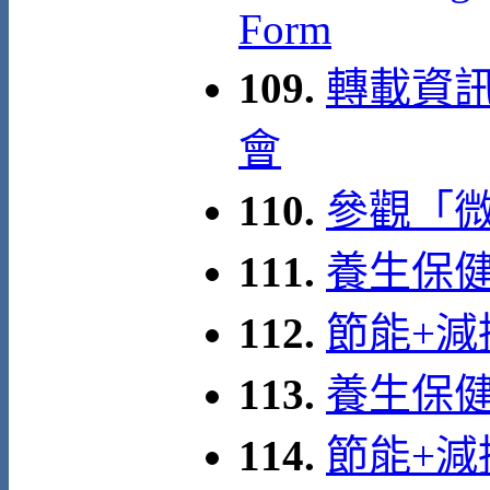
Form
109.
轉載資訊
會
110.
參觀「
111.
養生保健
112.
節能+減
113.
養生保健
114.
節能+減