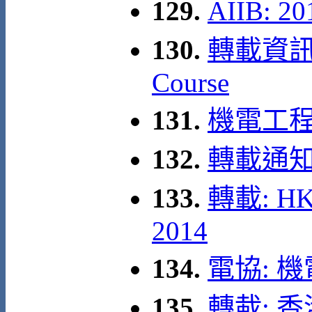
129.
AIIB: 
130.
轉載資訊: A
Course
131.
機電工程署: 
132.
轉載通知
133.
轉載: HKA
2014
134.
電協: 
135.
轉蛓: 