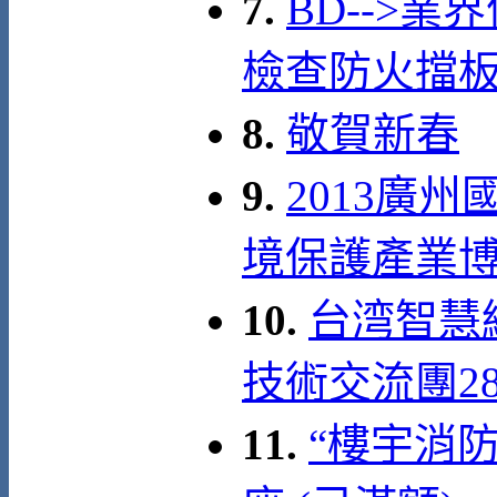
7.
BD-->業
檢查防火擋
8.
敬賀新春
9.
2013廣
境保護產業博覽會 
10.
台湾智慧
技術交流團28 –
11.
“樓宇消