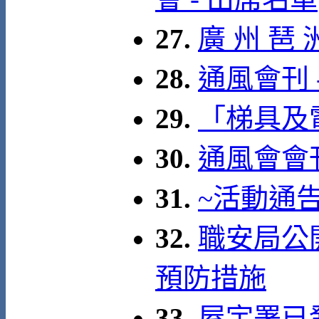
27.
廣 州 琶 
28.
通風會刊 
29.
「梯具及
30.
通風會會
31.
~活動通
32.
職安局公
預防措施
33.
屋宇署已發