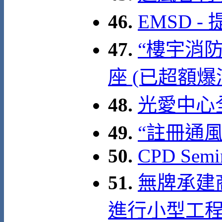
46.
EMSD 
47.
“樓宇消
座 (已超額爆
48.
光愛中心全
49.
“註冊通
50.
CPD Semin
51.
無牌承建
進行小型工