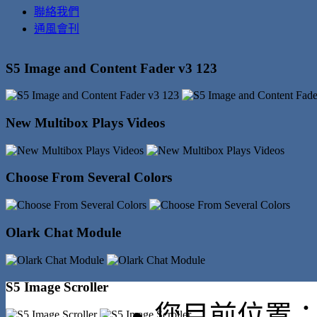
聯絡我們
通風會刊
S5 Image and Content Fader v3 123
New Multibox Plays Videos
Choose From Several Colors
Olark Chat Module
S5 Image Scroller
您目前位置