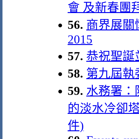
會 及新春團
56.
商界展關
2015
57.
恭祝聖誕
58.
第九屆執
59.
水務署：
的淡水冷卻塔
件)