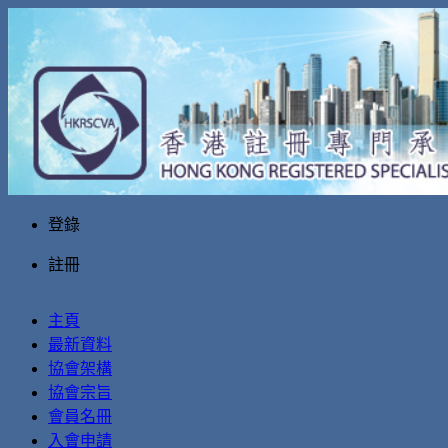
登錄
註冊
主頁
最新資料
協會架構
協會宗旨
會員名冊
入會申請