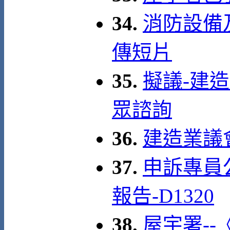
34.
消防設備
傳短片
35.
擬議-建
眾諮詢
36.
建造業議
37.
申訴專員
報告-D1320
38.
屋宇署-