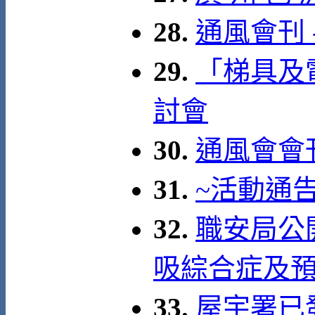
28.
通風會刊 
29.
「梯具及
討會
30.
通風會會
31.
~活動通
32.
職安局公
吸綜合症及
33.
屋宇署已發