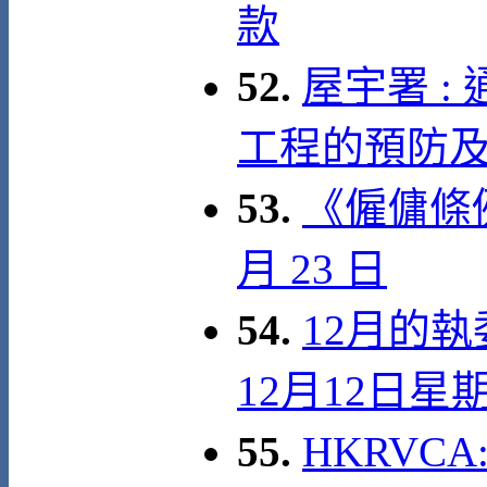
款
52.
屋宇署 :
工程的預防
53.
《僱傭條例
月 23 日
54.
12月的執
12月12日
55.
HKRVCA