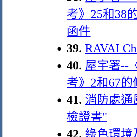
考》25和3
函件
39.
RAVAI C
40.
屋宇署-
考》2和67
41.
消防處通
檢證書"
42.
綠色環境