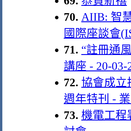
69.
恭賀新禧
70.
AIIB:
國際座談會(ISS
71.
“註冊通
講座 - 20-03-
72.
協會成立拾
週年特刊 - 
73.
機電工程