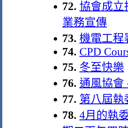
72.
協會成立拾
業務宣傳
73.
機電工程
74.
CPD Cour
75.
冬至快樂
76.
通風協會 
77.
第八屆執
78.
4月的執委