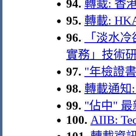
94.
轉蛓: 
95.
轉載: HKAE
96.
「淡水冷
實務」技術研討
97.
"年檢證
98.
轉載通知:
99.
"佔中" 
100.
AIIB: Te