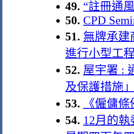
49.
“註冊通
50.
CPD Semin
51.
無牌承建
進行小型工
52.
屋宇署 
及保護措施
53.
《僱傭條例》
54.
12月的執