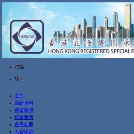
登錄
註冊
主頁
最新資料
協會架構
協會宗旨
會員名冊
入會申請