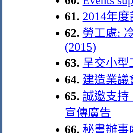
60.
Events su
61.
2014
62.
勞工處:
(2015)
63.
呈交小型
64.
建造業議
65.
誠邀支持
宣傳廣告
66.
秘書辦事處 