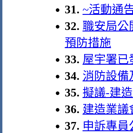
31.
~活動通
32.
職安局公
預防措施
33.
屋宇署已發
34.
消防設備
35.
擬議-建
36.
建造業議
37.
申訴專員