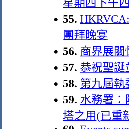
星期四下午
55.
HKRVCA
團拜晚宴
56.
商界展關懷
57.
恭祝聖誕
58.
第九屆執
59.
水務署：
塔之用(已重