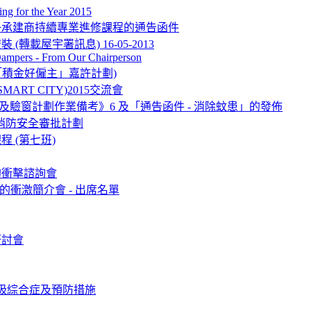
ng for the Year 2015
冊承建商持續專業進修課程的通告函件
轉載屋宇署訊息) 16-05-2013
 Dampers - From Our Chairperson
ard (「積金好僱主」嘉許計劃)
RT CITY)2015交流會
樓及驗窗計劃作業備考》6 及「通告函件 - 消除蚊患」的發佈
三方參與消防安全審批計劃
 (第七班)
的衝擊諮詢會
的衝激簡介會 - 出席名單
研討會
吸綜合症及預防措施