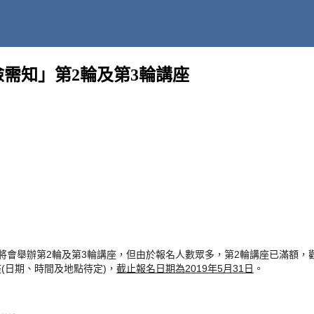
年檢需知」第2輪及第3輪講座
將會舉辦第2輪及第3輪講座，但由於報名人數眾多，第2輪講座已滿額，
座(日期、時間及地點待定)，
截止報名日期為
2019年5月31日
。