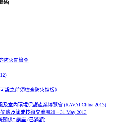
g聯絡)
宇的防火閘檢查
2)
佔用許可證之前須檢查防火擋板》
內環境保護產業博覽會 (RAVAI China 2013)
節能技術交流團28 – 31 May 2013
係” 講座 (己滿額)