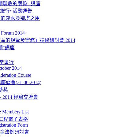
驗收的關係” 講座
秋季旅行~活動通告
准的淡水冷卻塔之用
Forum 2014
的規管及實務」技術研討會 2014
閘"講座
如常舉行
ctober 2014
eration Course
會(21-06-2014)
參與
 2014 經驗交流會
mbers List
型工程電子表格
istration Form
強積金法例研討會