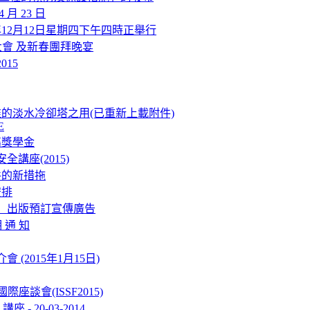
 月 23 日
年12月12日星期四下午四時正舉行
仝人大會 及新春團拜晚宴
015
的淡水冷卻塔之用(已重新上載附件)
E
屬獎學金
講座(2015)
件的新措拖
安排
」出版預訂宣傳廣告
 通 知
(2015年1月15日)
際座談會(ISSF2015)
- 20-03-2014