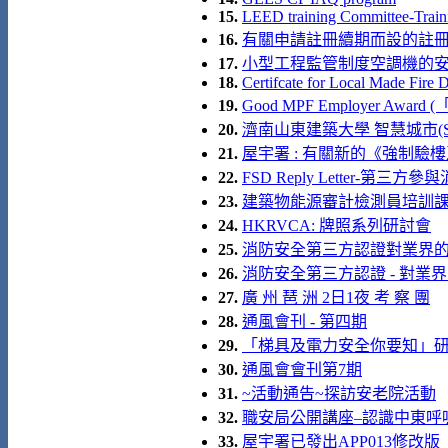
15.
LEED training Committee-Traini
16.
有關申請註冊續期而設的註
17.
小型工程監管制度空調機的安裝 (
18.
Certifcate for Local Made Fire
19.
Good MPF Employer Aw
20.
濟南山東建築大學 智慧城市(SMA
21.
屋宇署 : 有關新的《強制驗
22.
FSD Reply Letter-第
23.
建築物能源審計檢測員培訓課程
24.
HKRVCA: 牌照系列研討會
25.
消防安全第三方認證對業界
26.
消防安全第三方認證 - 對業界
27.
廣 州 琶 洲 2日1夜 考 察 團
28.
通風會刊 - 第四期
29.
「梯具及電力安全你要知」
30.
通風會會刊第7期
31.
~活動通告~探訪安老院活動
32.
職安局公開講座–認識中東呼
33.
屋宇署已發出APP013修改版