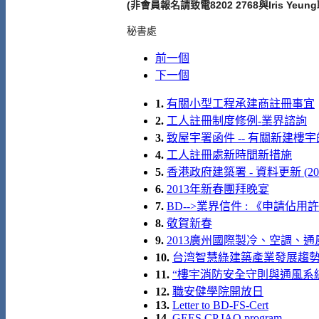
(非會員報名請致電8202 2768與Iris Yeun
秘書處
前一個
下一個
1.
有關小型工程承建商註冊事宜
2.
工人註冊制度修例-業界諮詢
3.
致屋宇署函件 -- 有關新建樓
4.
工人註冊處新時間新措施
5.
香港政府建築署 - 資料更新 (201
6.
2013年新春團拜晚宴
7.
BD-->業界信件 : 《申請
8.
敬賀新春
9.
2013廣州國際製冷、空調、通風及室
10.
台湾智慧綠建築產業發展趨勢論壇及
11.
“樓宇消防安全守則與通風系統關
12.
職安健學院開放日
13.
Letter to BD-FS-Cert
14.
GEES CP IAQ program