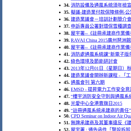
34.
消防設備及通風系統須年檢
35.
擬議-建造業付款保障條例-公
36.
建造業議會－培訓計劃簡介
37.
申訴專員公署對環保雪種調查報
38.
屋宇署--《註冊承建商作業備
39.
RAVAI China 2015廣州琶洲館
40.
屋宇署--《註冊承建商作業備
41.
消防處通風系統課"新電子版
42.
綠色環境及節能研討會
43.
2013年12月01日（星期日）
44.
建造業議會開辦新課程 - 「
45.
通風會刊 第六期
46.
EMSD - 提昇電力工作安全意
47.
“樓宇消防安全守則與通風系統關
48.
光愛中心全港賣旗日2015
49.
“註冊通風系統承建商的責任”
50.
CPD Seminar on Indoor Air Qua
51.
無牌承建商及其董事違反《
52.
屋宇署 : 通告函件「豎設