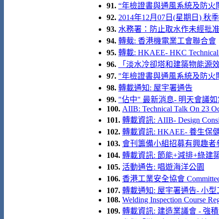
91.
“年檢證書與通風系統及防火閘
92.
2014年12月07日(星期日) 
93.
水務署：防止取水作未經批
94.
轉蛓: 香港機電業工會聯合會
95.
轉載: HKAEE- HKC Technical 
96.
「淡水冷卻塔和建築物能源效益
97.
"年檢證書與通風系統及防火
98.
轉載通知: 屋宇署通告
99.
"佔中" 最新消息- 明天會議
100.
AIIB: Technical Talk On 23 O
101.
轉載資訊: AIIB- Design Consid
102.
轉載資訊: HKAEE- 養生保健座談
103.
會刊籌備小組招募有興趣者
104.
轉載資訊: 節能+減排+綠建築
105.
活動通告: 唱遊海洋公園
106.
香港工業安全協會 Committee Me
107.
轉載通知: 屋宇署通告- 小
108.
Welding Inspection Course Reg
109.
轉載資訊: 建造業議會 - 