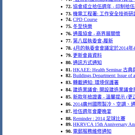
72.
協會成立拾伍週年 - 印制拾伍
73.
機電工程署: 工作安全技術研
74.
CPD Course
75.
冬至快樂
76.
通風協會 - 商界展關懷
77.
第八屆執委會-履新
78.
4月的執委會會議定於2014
79.
更新會員資料
80.
通訊方式通知
81.
HKAEE: Health Semina
82.
Buildings Department: Issue of 
83.
轉載通知: 環境保護署
84.
建造業議會: 開設建造業議會
85.
新款年檢證書 - 溫馨提示 (更
86.
2014廣州國際製冷、空調、通風及
87.
拾伍週年會慶晚宴
88.
Reminder : 2014 足球比賽
89.
HKRVCA 15th Anniversary Annua
90.
電郵服務維修通知