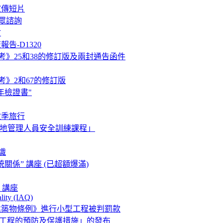
宣傳短片
眾諮詢
會
告-D1320
考》25和38的修訂版及兩封通告函件
考》2和67的修訂版
年檢證書"
秋季旅行
工地管理人員安全訓練課程」
識
係” 講座 (已超額爆滿)
 講座
lity (IAQ)
建築物條例》進行小型工程被判罰款
拆卸工程的預防及保護措施」的發布