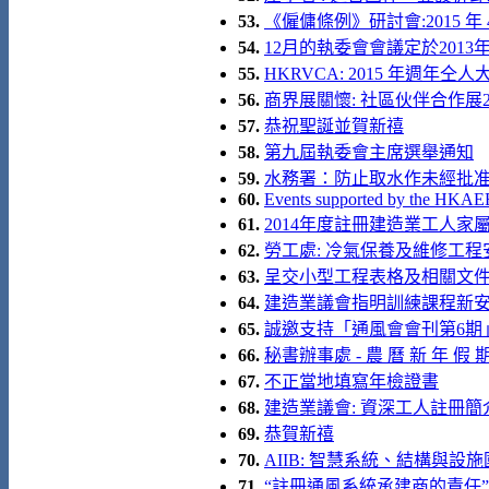
53.
《僱傭條例》研討會:2015 年 4
54.
12月的執委會會議定於2013
55.
HKRVCA: 2015 年週年
56.
商界展關懷: 社區伙伴合作展2
57.
恭祝聖誕並賀新禧
58.
第九屆執委會主席選舉通知
59.
水務署：防止取水作未經批准
60.
Events supported by the HKAE
61.
2014年度註冊建造業工人家
62.
勞工處: 冷氣保養及維修工程安全
63.
呈交小型工程表格及相關文
64.
建造業議會指明訓練課程新
65.
誠邀支持「通風會會刊第6期
66.
秘書辦事處 - 農 曆 新 年 假 期
67.
不正當地填寫年檢證書
68.
建造業議會: 資深工人註冊簡介會 
69.
恭賀新禧
70.
AIIB: 智慧系統、結構與設施國
71.
“註冊通風系統承建商的責任” 講座 