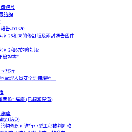
宣傳短片
眾諮詢
會
告-D1320
考》25和38的修訂版及兩封通告函件
考》2和67的修訂版
年檢證書"
秋季旅行
工地管理人員安全訓練課程」
識
係” 講座 (已超額爆滿)
 講座
lity (IAQ)
建築物條例》進行小型工程被判罰款