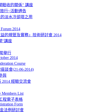
驗收的關係” 講座
秋季旅行~活動通告
准的淡水冷卻塔之用
Forum 2014
的規管及實務」技術研討會 2014
閘"講座
如常舉行
ctober 2014
eration Course
會(21-06-2014)
參與
 2014 經驗交流會
mbers List
型工程電子表格
istration Form
強積金法例研討會