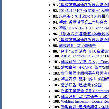
91.
“年檢證書與通風系統及防火閘
92.
2014年12月07日(星期日) 
93.
水務署：防止取水作未經批
94.
轉蛓: 香港機電業工會聯合會
95.
轉載: HKAEE- HKC Technical 
96.
「淡水冷卻塔和建築物能源效益
97.
"年檢證書與通風系統及防火
98.
轉載通知: 屋宇署通告
99.
"佔中" 最新消息- 明天會議
100.
AIIB: Technical Talk On 23 O
101.
轉載資訊: AIIB- Design Consid
102.
轉載資訊: HKAEE- 養生保健座談
103.
會刊籌備小組招募有興趣者
104.
轉載資訊: 節能+減排+綠建築
105.
活動通告: 唱遊海洋公園
106.
香港工業安全協會 Committee Me
107.
轉載通知: 屋宇署通告- 小
108.
Welding Inspection Course Reg
109.
轉載資訊: 建造業議會 - 