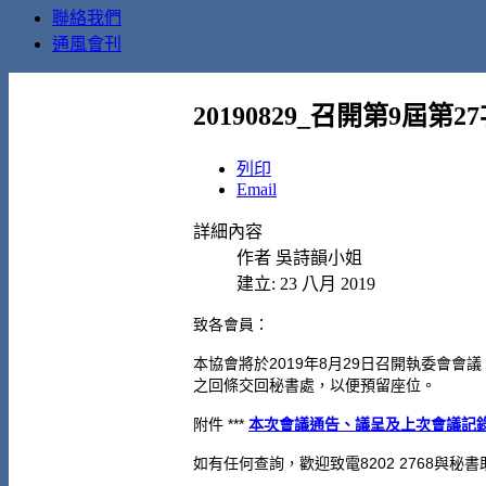
聯絡我們
通風會刊
20190829_召開第9屆第
列印
Email
詳細內容
作者
吳詩韻小姐
建立: 23 八月 2019
致各會員：
本協會將於
2019
年8月29日召開執委會會
之回條交回秘書處，以便預留座位。
附件 ***
本次會議通告、議呈及上次會議記
如有任何查詢，歡迎致電
8202 2768
與秘書