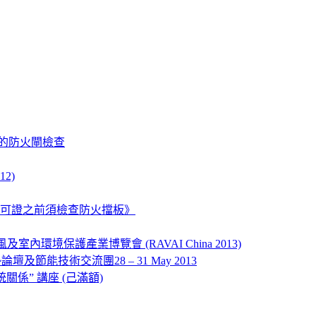
宇的防火閘檢查
2)
佔用許可證之前須檢查防火擋板》
內環境保護產業博覽會 (RAVAI China 2013)
節能技術交流團28 – 31 May 2013
係” 講座 (己滿額)