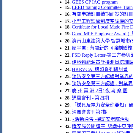
14.
GEES CP IAQ program
15.
LEED training Committee-Traini
16.
有關申請註冊續期而設的註
17.
小型工程監管制度空調機的安裝 (
18.
Certifcate for Local Made Fire
19.
Good MPF Employer Aw
20.
濟南山東建築大學 智慧城市(SMA
21.
屋宇署 : 有關新的《強制驗
22.
FSD Reply Letter-第
23.
建築物能源審計檢測員培訓課程
24.
HKRVCA: 牌照系列研討會
25.
消防安全第三方認證對業界
26.
消防安全第三方認證 - 對業界
27.
廣 州 琶 洲 2日1夜 考 察 團
28.
通風會刊 - 第四期
29.
「梯具及電力安全你要知」
30.
通風會會刊第7期
31.
~活動通告~探訪安老院活動
32.
職安局公開講座–認識中東呼