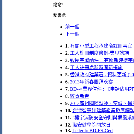
謝謝
!
秘書處
前一個
下一個
1.
有關小型工程承建商註冊事宜
2.
工人註冊制度修例-業界諮詢
3.
致屋宇署函件 -- 有關新建樓
4.
工人註冊處新時間新措施
5.
香港政府建築署 - 資料更新 (201
6.
2013年新春團拜晚宴
7.
BD-->業界信件 : 《申請
8.
敬賀新春
9.
2013廣州國際製冷、空調、通風及室
10.
台湾智慧綠建築產業發展趨勢論壇及
11.
“樓宇消防安全守則與通風系統關
12.
職安健學院開放日
13.
Letter to BD-FS-Cert