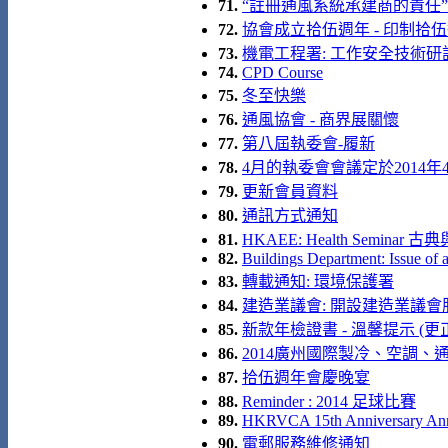
71.
“註冊通風系統承建商的責任” 講座 
72.
協會成立拾伍週年 - 印制拾伍
73.
機電工程署: 工作安全技術研
74.
CPD Course
75.
冬至快樂
76.
通風協會 - 商界展關懷
77.
第八屆執委會-履新
78.
4月的執委會會議定於2014
79.
更新會員資料
80.
通訊方式通知
81.
HKAEE: Health Semina
82.
Buildings Department: Issue of 
83.
轉載通知: 環境保護署
84.
建造業議會: 開設建造業議會
85.
新款年檢證書 - 溫馨提示 (更
86.
2014廣州國際製冷、空調、通風及
87.
拾伍週年會慶晚宴
88.
Reminder : 2014 足球比賽
89.
HKRVCA 15th Anniversary Annua
90.
電郵服務維修通知