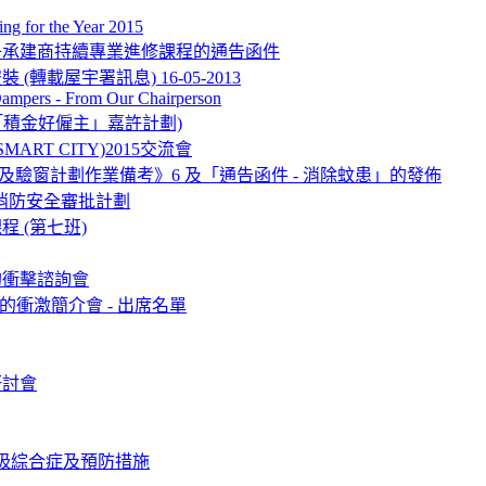
ng for the Year 2015
冊承建商持續專業進修課程的通告函件
轉載屋宇署訊息) 16-05-2013
 Dampers - From Our Chairperson
ard (「積金好僱主」嘉許計劃)
RT CITY)2015交流會
樓及驗窗計劃作業備考》6 及「通告函件 - 消除蚊患」的發佈
三方參與消防安全審批計劃
 (第七班)
的衝擊諮詢會
的衝激簡介會 - 出席名單
研討會
吸綜合症及預防措施