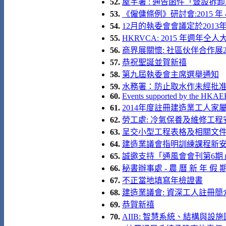
52.
屋宇署 : 通告函件「豎設
53.
《僱傭條例》研討會:2015 年 4
54.
12月的執委會會議定於2013
55.
HKRVCA: 2015 年週年
56.
商界展關懷: 社區伙伴合作展2
57.
恭祝聖誕並賀新禧
58.
第九屆執委會主席選舉通知
59.
水務署：防止取水作未經批准
60.
Events supported by the HKAE
61.
2014年度註冊建造業工人家
62.
勞工處: 冷氣保養及維修工程安全
63.
呈交小型工程表格及相關文
64.
建造業議會指明訓練課程新
65.
誠邀支持「通風會會刊第6期
66.
秘書辦事處 - 農 曆 新 年 假 期
67.
不正當地填寫年檢證書
68.
建造業議會: 資深工人註冊簡介會 
69.
恭賀新禧
70.
AIIB: 智慧系統、結構與設施國