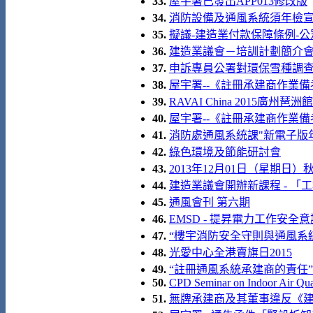
33.
屋宇署已發出APP013修改版
34.
消防設備及通風系統須年檢
35.
擬議-建造業付款保障條例-公
36.
建造業議會－培訓計劃簡介
37.
申訴專員公署對環保雪種調查報
38.
屋宇署--《註冊承建商作業備
39.
RAVAI China 2015廣州琶洲館
40.
屋宇署--《註冊承建商作業備
41.
消防處通風系統課"新電子版
42.
綠色環境及節能研討會
43.
2013年12月01日（星期日）
44.
建造業議會開辦新課程 - 「
45.
通風會刊 第六期
46.
EMSD - 提昇電力工作安全意
47.
“樓宇消防安全守則與通風系統關
48.
光愛中心全港賣旗日2015
49.
“註冊通風系統承建商的責任”
50.
CPD Seminar on Indoor Air Qua
51.
無牌承建商及其董事違反《