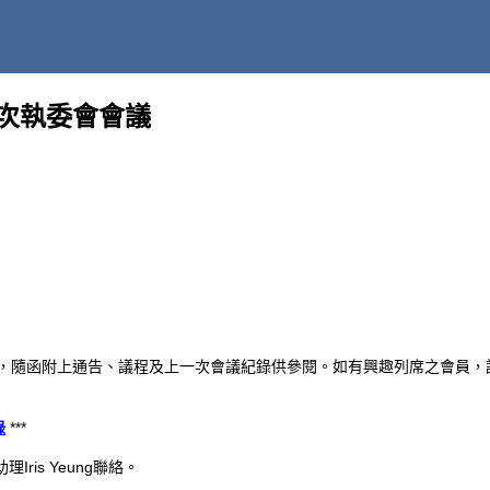
27次執委會會議
議，隨函附上通告、議程及上一次會議紀錄供參閱。如有興趣列席之會員，
錄
***
助理
Iris Yeung
聯絡。