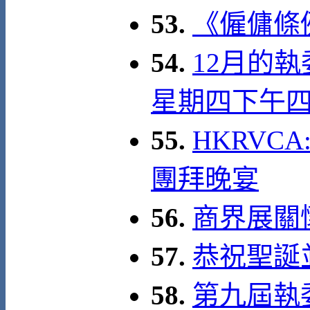
53.
《僱傭條例》
54.
12月的執
星期四下午
55.
HKRVCA
團拜晚宴
56.
商界展關懷
57.
恭祝聖誕
58.
第九屆執