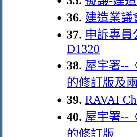
35.
擬議-建
36.
建造業議
37.
申訴專員
D1320
38.
屋宇署--
的修訂版及
39.
RAVAI C
40.
屋宇署--
的修訂版