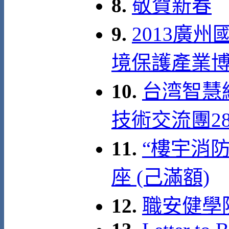
8.
敬賀新春
9.
2013廣
境保護產業博覽會 
10.
台湾智慧
技術交流團28 –
11.
“樓宇消
座 (己滿額)
12.
職安健學