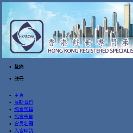
登錄
註冊
主頁
最新資料
協會架構
協會宗旨
會員名冊
入會申請