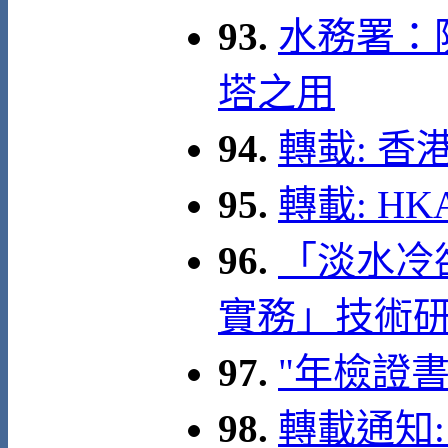
93.
水務署：
塔之用
94.
轉蛓: 
95.
轉載: HKAE
96.
「淡水冷
實務」技術研討
97.
"年檢證
98.
轉載通知: