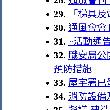
28.
通風會刊 
29.
「梯具及
30.
通風會會
31.
~活動通
32.
職安局公
預防措施
33.
屋宇署已發
34.
消防設備