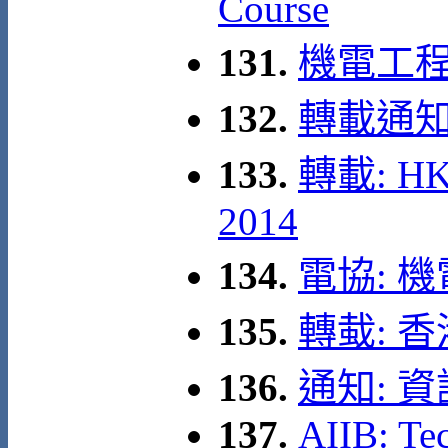
Course
131.
機電工程署: 
132.
轉載通知
133.
轉載: HKA
2014
134.
電協: 
135.
轉蛓: 
136.
通知: 
137.
AIIB: Te