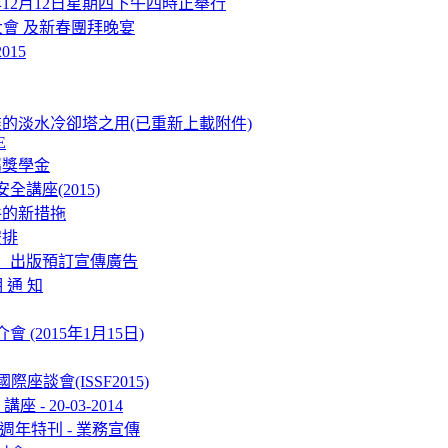
年12月12日星期四下午四時正舉行
仝人大會 及新春團拜晚宴
015
的淡水冷卻塔之用(已重新上載附件)
E
屬獎學金
講座(2015)
件的新措拖
安排
」出版預訂宣傳廣告
 通 知
(2015年1月15日)
際座談會(ISSF2015)
- 20-03-2014
週年特刊 - 業務宣傳