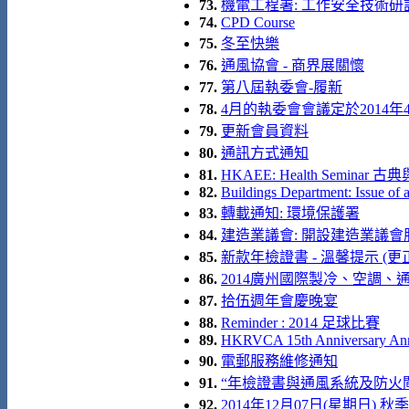
73.
機電工程署: 工作安全技術研
74.
CPD Course
75.
冬至快樂
76.
通風協會 - 商界展關懷
77.
第八屆執委會-履新
78.
4月的執委會會議定於2014
79.
更新會員資料
80.
通訊方式通知
81.
HKAEE: Health Semina
82.
Buildings Department: Issue of 
83.
轉載通知: 環境保護署
84.
建造業議會: 開設建造業議會
85.
新款年檢證書 - 溫馨提示 (更
86.
2014廣州國際製冷、空調、通風及
87.
拾伍週年會慶晚宴
88.
Reminder : 2014 足球比賽
89.
HKRVCA 15th Anniversary Annua
90.
電郵服務維修通知
91.
“年檢證書與通風系統及防火閘
92.
2014年12月07日(星期日) 