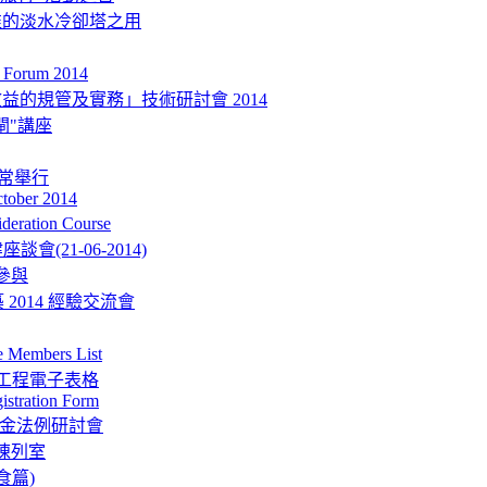
准的淡水冷卻塔之用
Forum 2014
的規管及實務」技術研討會 2014
閘"講座
如常舉行
ctober 2014
eration Course
會(21-06-2014)
參與
 2014 經驗交流會
mbers List
型工程電子表格
istration Form
強積金法例研討會
陳列室
食篇)