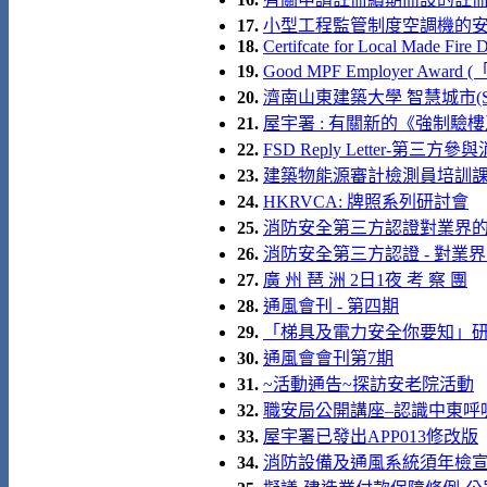
17.
小型工程監管制度空調機的安裝 (
18.
Certifcate for Local Made Fire
19.
Good MPF Employer Aw
20.
濟南山東建築大學 智慧城市(SMA
21.
屋宇署 : 有關新的《強制驗
22.
FSD Reply Letter-第
23.
建築物能源審計檢測員培訓課程
24.
HKRVCA: 牌照系列研討會
25.
消防安全第三方認證對業界
26.
消防安全第三方認證 - 對業界
27.
廣 州 琶 洲 2日1夜 考 察 團
28.
通風會刊 - 第四期
29.
「梯具及電力安全你要知」
30.
通風會會刊第7期
31.
~活動通告~探訪安老院活動
32.
職安局公開講座–認識中東呼
33.
屋宇署已發出APP013修改版
34.
消防設備及通風系統須年檢