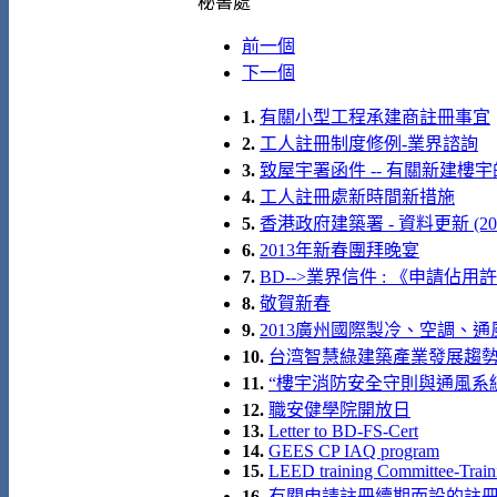
秘書處
前一個
下一個
1.
有關小型工程承建商註冊事宜
2.
工人註冊制度修例-業界諮詢
3.
致屋宇署函件 -- 有關新建樓
4.
工人註冊處新時間新措施
5.
香港政府建築署 - 資料更新 (201
6.
2013年新春團拜晚宴
7.
BD-->業界信件 : 《申請
8.
敬賀新春
9.
2013廣州國際製冷、空調、通風及室
10.
台湾智慧綠建築產業發展趨勢論壇及
11.
“樓宇消防安全守則與通風系統關
12.
職安健學院開放日
13.
Letter to BD-FS-Cert
14.
GEES CP IAQ program
15.
LEED training Committee-Traini
16.
有關申請註冊續期而設的註