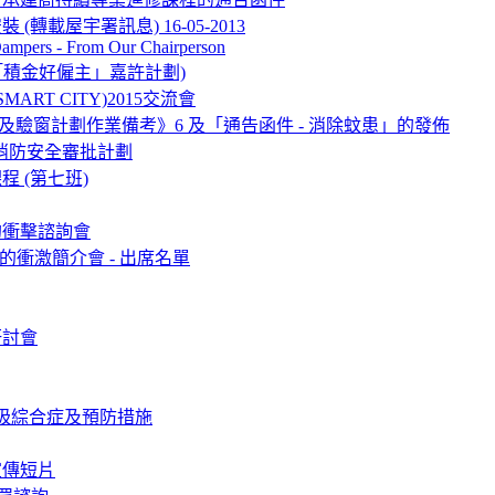
轉載屋宇署訊息) 16-05-2013
 Dampers - From Our Chairperson
ard (「積金好僱主」嘉許計劃)
RT CITY)2015交流會
樓及驗窗計劃作業備考》6 及「通告函件 - 消除蚊患」的發佈
三方參與消防安全審批計劃
 (第七班)
的衝擊諮詢會
的衝激簡介會 - 出席名單
研討會
吸綜合症及預防措施
宣傳短片