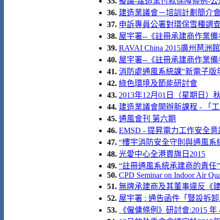
35.
擬議-建造業付款保障條例-公
36.
建造業議會－培訓計劃簡介
37.
申訴專員公署對環保雪種調查報
38.
屋宇署--《註冊承建商作業備
39.
RAVAI China 2015廣州琶洲館
40.
屋宇署--《註冊承建商作業備
41.
消防處通風系統課"新電子版
42.
綠色環境及節能研討會
43.
2013年12月01日（星期日）
44.
建造業議會開辦新課程 - 「
45.
通風會刊 第六期
46.
EMSD - 提昇電力工作安全意
47.
“樓宇消防安全守則與通風系統關
48.
光愛中心全港賣旗日2015
49.
“註冊通風系統承建商的責任”
50.
CPD Seminar on Indoor Air Qua
51.
無牌承建商及其董事違反《
52.
屋宇署 : 通告函件「豎設
53.
《僱傭條例》研討會:2015 年 4