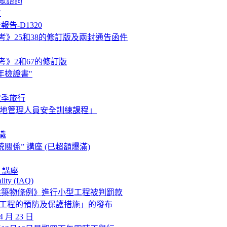
眾諮詢
會
告-D1320
考》25和38的修訂版及兩封通告函件
考》2和67的修訂版
年檢證書"
秋季旅行
工地管理人員安全訓練課程」
識
係” 講座 (已超額爆滿)
 講座
lity (IAQ)
建築物條例》進行小型工程被判罰款
拆卸工程的預防及保護措施」的發布
 月 23 日