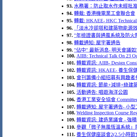
93.
水務署：防止取水作未經批
94.
轉蛓: 香港機電業工會聯合會
95.
轉載: HKAEE- HKC Technical 
96.
「淡水冷卻塔和建築物能源效益
97.
"年檢證書與通風系統及防火
98.
轉載通知: 屋宇署通告
99.
"佔中" 最新消息- 明天會議
100.
AIIB: Technical Talk On 23 O
101.
轉載資訊: AIIB- Design Consid
102.
轉載資訊: HKAEE- 養生保健座談
103.
會刊籌備小組招募有興趣者
104.
轉載資訊: 節能+減排+綠建築
105.
活動通告: 唱遊海洋公園
106.
香港工業安全協會 Committee Me
107.
轉載通知: 屋宇署通告- 小
108.
Welding Inspection Course Reg
109.
轉載資訊: 建造業議會 - 
110.
參觀「微子無風恆溫系統」
111.
養生保健座談會2(2.5小時飲