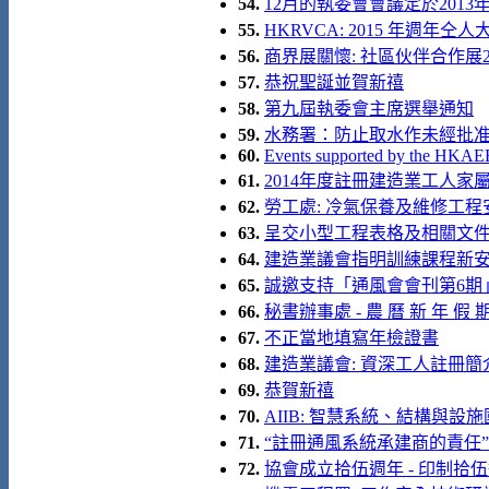
54.
12月的執委會會議定於2013
55.
HKRVCA: 2015 年週年
56.
商界展關懷: 社區伙伴合作展2
57.
恭祝聖誕並賀新禧
58.
第九屆執委會主席選舉通知
59.
水務署：防止取水作未經批准
60.
Events supported by the HKAE
61.
2014年度註冊建造業工人家
62.
勞工處: 冷氣保養及維修工程安全
63.
呈交小型工程表格及相關文
64.
建造業議會指明訓練課程新
65.
誠邀支持「通風會會刊第6期
66.
秘書辦事處 - 農 曆 新 年 假 期
67.
不正當地填寫年檢證書
68.
建造業議會: 資深工人註冊簡介會 
69.
恭賀新禧
70.
AIIB: 智慧系統、結構與設施國
71.
“註冊通風系統承建商的責任” 講座 
72.
協會成立拾伍週年 - 印制拾伍