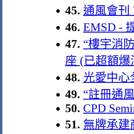
45.
通風會刊
46.
EMSD 
47.
“樓宇消
座 (已超額爆
48.
光愛中心全
49.
“註冊通
50.
CPD Semin
51.
無牌承建