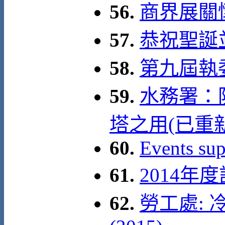
56.
商界展關懷
57.
恭祝聖誕
58.
第九屆執
59.
水務署：
塔之用(已重
60.
Events su
61.
2014
62.
勞工處: