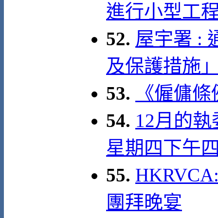
進行小型工
52.
屋宇署 
及保護措施
53.
《僱傭條例》
54.
12月的執
星期四下午
55.
HKRVCA
團拜晚宴