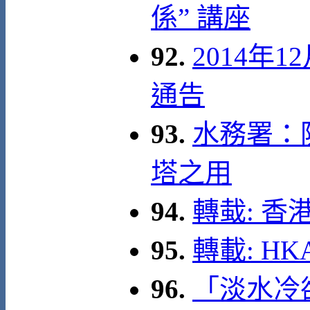
係” 講座
92.
2014年
通告
93.
水務署：
塔之用
94.
轉蛓: 
95.
轉載: HKAE
96.
「淡水冷