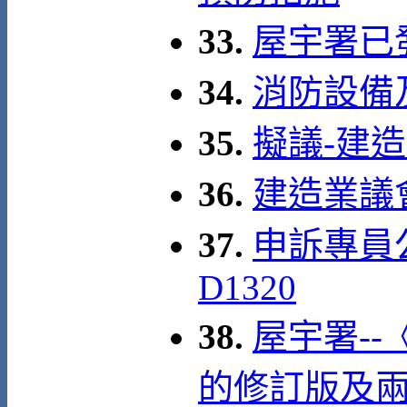
33.
屋宇署已發
34.
消防設備
35.
擬議-建
36.
建造業議
37.
申訴專員
D1320
38.
屋宇署--
的修訂版及