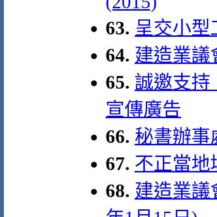
(2015)
63.
呈交小型
64.
建造業議
65.
誠邀支持
宣傳廣告
66.
秘書辦事處 
67.
不正當地
68.
建造業議會