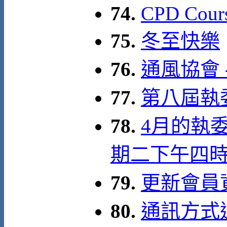
74.
CPD Cour
75.
冬至快樂
76.
通風協會 
77.
第八屆執
78.
4月的執委
期二下午四
79.
更新會員
80.
通訊方式