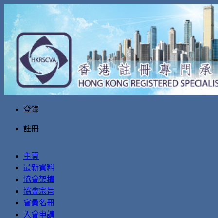
登錄
註冊
主頁
最新資料
協會架構
協會宗旨
會員名冊
入會申請