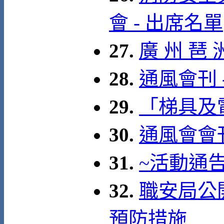
會 - 出席名單
27.
廣 州 琶 
28.
通風會刊 
29.
「梯具及
30.
通風會會
31.
~活動通
32.
職安局公
預防措施