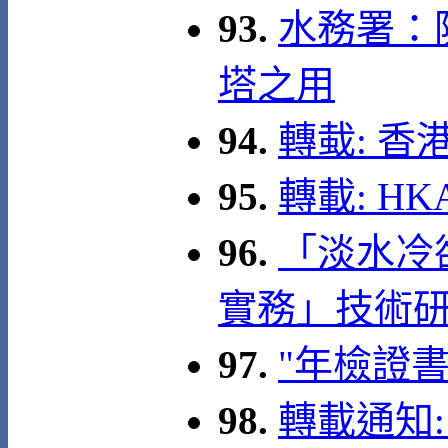
93.
水務署：
塔之用
94.
轉蛓: 
95.
轉載: HKAE
96.
「淡水冷
實務」技術研討
97.
"年檢證
98.
轉載通知: