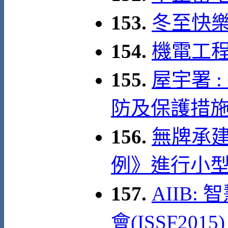
153.
冬至快
154.
機電工程
155.
屋宇署 
防及保護措
156.
無牌承
例》進行小
157.
AIIB
會(ISSF2015)