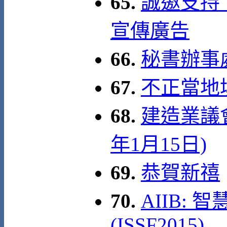
65.
誠邀支持
宣傳廣告
66.
秘書辦事處 
67.
不正當地
68.
建造業議會
年1月15日)
69.
恭賀新禧
70.
AIIB:
(ISSF2015)