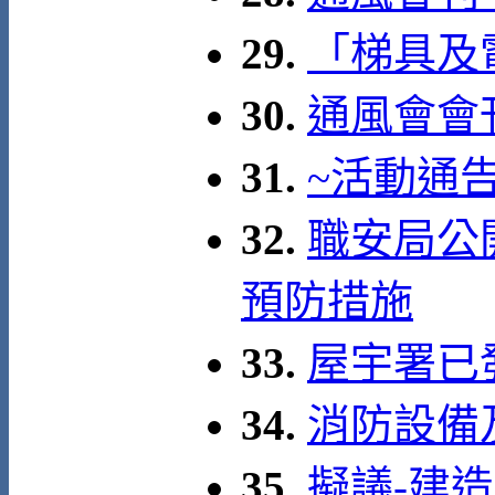
29.
「梯具及
30.
通風會會
31.
~活動通
32.
職安局公
預防措施
33.
屋宇署已發
34.
消防設備
35.
擬議-建