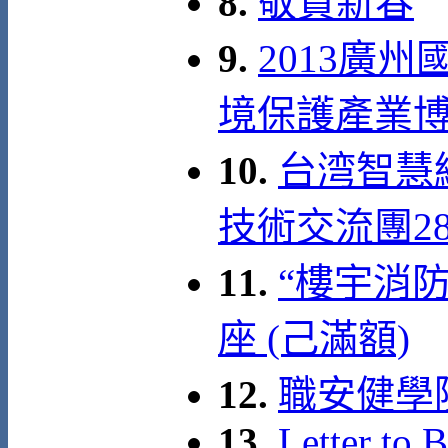
8.
敬賀新春
9.
2013廣
境保護產業博覽會 
10.
台湾智慧
技術交流團28 –
11.
“樓宇消
座 (己滿額)
12.
職安健學
13.
Letter to 