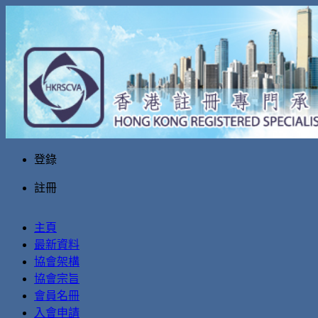
登錄
註冊
主頁
最新資料
協會架構
協會宗旨
會員名冊
入會申請