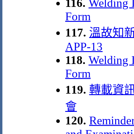
116.
Welding I
Form
117.
溫故知新
APP-13
118.
Welding I
Form
119.
轉載資訊
會
120.
Reminder 
and Examinati