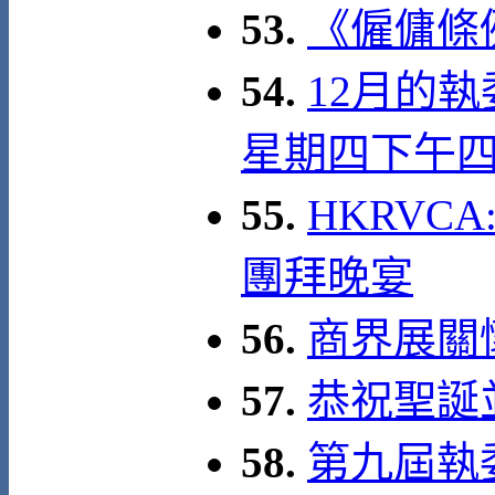
53.
《僱傭條例》
54.
12月的執
星期四下午
55.
HKRVCA
團拜晚宴
56.
商界展關懷
57.
恭祝聖誕
58.
第九屆執