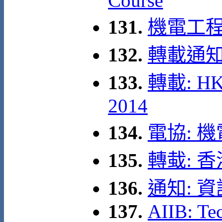
Course
131.
機電工程署: 
132.
轉載通知
133.
轉載: HKA
2014
134.
電協: 
135.
轉蛓: 
136.
通知: 
137.
AIIB: Te