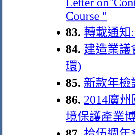
Letter on"Con
Course "
83.
轉載通知:
84.
建造業議
環)
85.
新款年檢證
86.
2014
境保護產業博覽會 
87.
拾伍週年