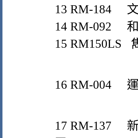
13
RM-184
14
RM-092
1
5
RM150LS
1
6
RM-004
1
7
RM-137