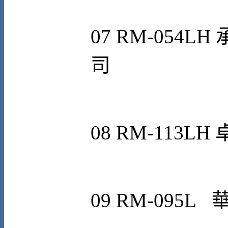
07
RM-054LH
司
08
RM-113LH
09
RM-095
L