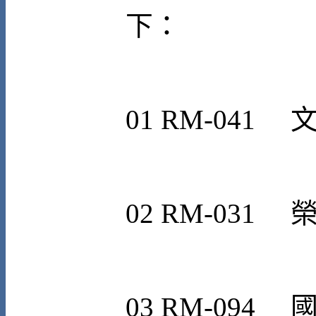
下：
0
1
RM-041
0
2
RM-031
0
3
RM-094