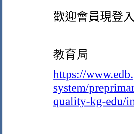
歡迎會員現登
教育局
https://www.edb.
system/preprimar
quality-kg-edu/