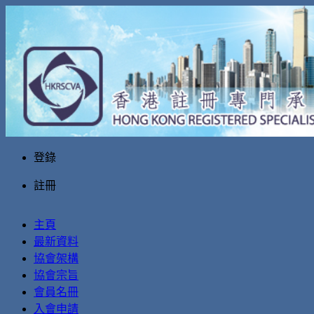
登錄
註冊
主頁
最新資料
協會架構
協會宗旨
會員名冊
入會申請