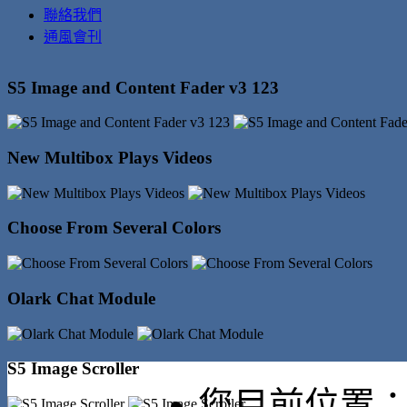
聯絡我們
通風會刊
S5 Image and Content Fader v3 123
New Multibox Plays Videos
Choose From Several Colors
Olark Chat Module
S5 Image Scroller
您目前位置