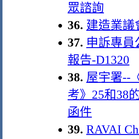
眾諮詢
36.
建造業議
37.
申訴專員
報告-D1320
38.
屋宇署-
考》25和3
函件
39.
RAVAI C