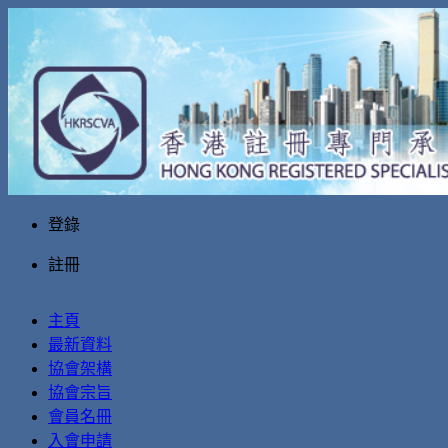
登錄
註冊
主頁
最新資料
協會架構
協會宗旨
會員名冊
入會申請