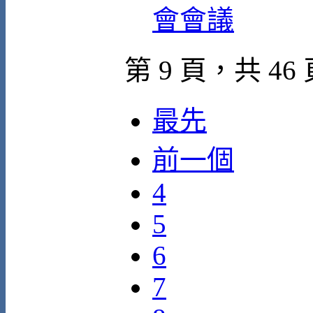
會會議
第 9 頁，共 46
最先
前一個
4
5
6
7