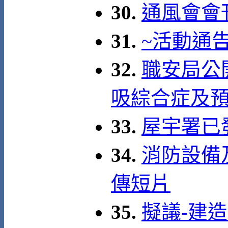
30.
通風會會
31.
~活動通
32.
職安局公
吸綜合症及
33.
屋宇署已發
34.
消防設備
傳短片
35.
擬議-建