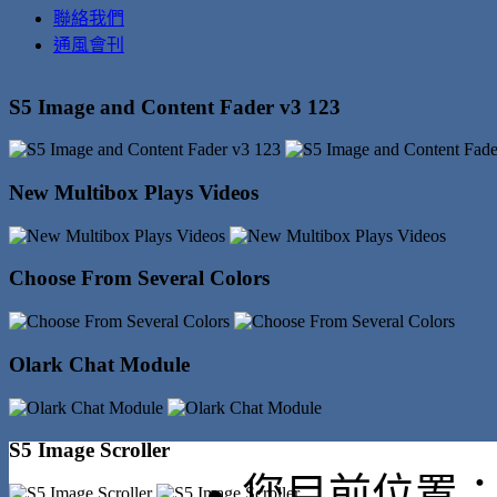
聯絡我們
通風會刊
S5 Image and Content Fader v3 123
New Multibox Plays Videos
Choose From Several Colors
Olark Chat Module
S5 Image Scroller
您目前位置